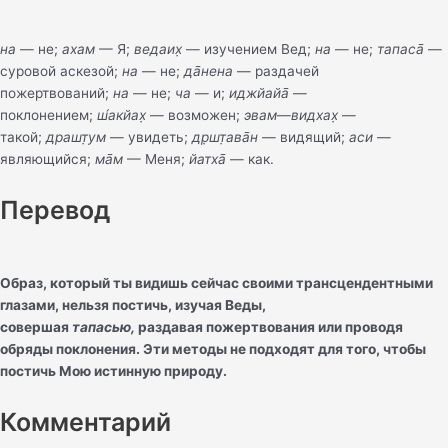
на
— не;
ахам
— Я;
ведаих̣
— изучением Вед;
на
— не;
тапаса̄
—
суровой аскезой;
на
— не;
да̄нена
— раздачей
пожертвований;
на
— не;
ча
— и;
иджйайа̄
—
поклонением;
ш́акйах̣
— возможен;
эвам
—
видхах̣
—
такой;
драшт̣ум
— увидеть;
др̣шт̣ава̄н
— видящий;
аси
—
являющийся;
ма̄м
— Меня;
йатха̄
— как.
Перевод
Образ, который ты видишь сейчас своими трансцендентными
глазами, нельзя постичь, изучая Веды,
совершая
тапасью,
раздавая пожертвования или проводя
обряды поклонения. Эти методы не подходят для того, чтобы
постичь Мою истинную природу.
Комментарий