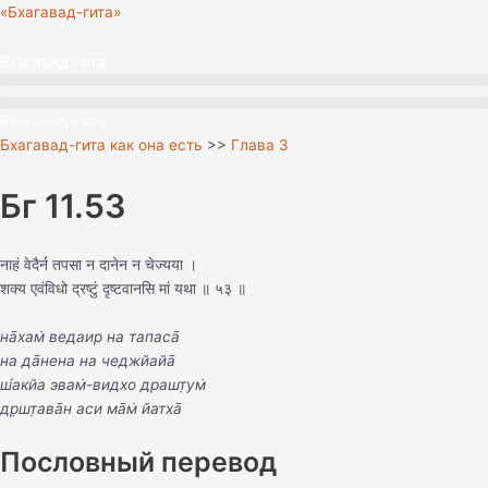
Перейти
«Бхагавад-гита»
к
содержимому
Бхагавад-гита
Бхагавад-гита
Бхагавад-гита как она есть
>>
Глава 3
Бг 11.53
नाहं वेदैर्न तपसा न दानेन न चेज्यया ।
शक्य एवंविधो द्रष्टुं दृष्टवानसि मां यथा ॥ ५३ ॥
на̄хам̇ ведаир на тапаса̄
на да̄нена на чеджйайа̄
ш́акйа эвам̇-видхо драшт̣ум̇
др̣шт̣ава̄н аси ма̄м̇ йатха̄
Пословный перевод