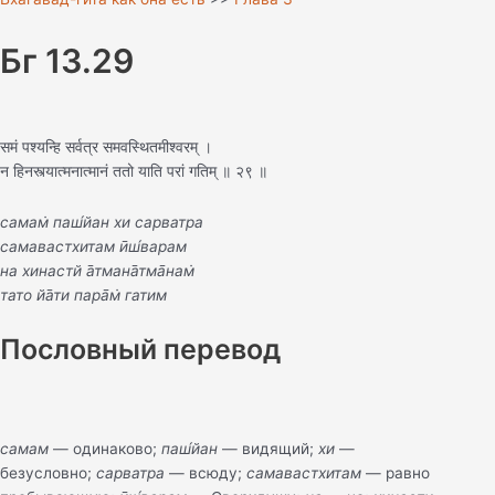
Бг 13.29
समं पश्यन्हि सर्वत्र समवस्थितमीश्वरम् ।
न हिनस्त्यात्मनात्मानं ततो याति परां गतिम् ॥ २९ ॥
самам̇ паш́йан хи сарватра
самавастхитам ӣш́варам
на хинастй а̄тмана̄тма̄нам̇
тато йа̄ти пара̄м̇ гатим
Пословный перевод
самам
— одинаково;
паш́йан
— видящий;
хи
—
безусловно;
сарватра
— всюду;
самавастхитам
— равно