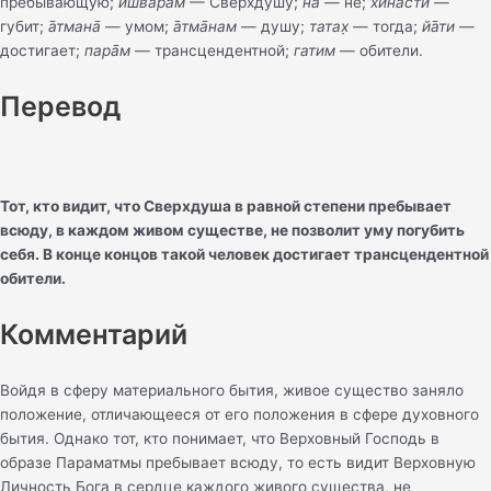
пребывающую;
ӣш́варам
— Сверхдушу;
на
— не;
хинасти
—
губит;
а̄тмана̄
— умом;
а̄тма̄нам
— душу;
татах̣
— тогда;
йа̄ти
—
достигает;
пара̄м
— трансцендентной;
гатим
— обители.
Перевод
Тот, кто видит, что Сверхдуша в равной степени пребывает
всюду, в каждом живом существе, не позволит уму погубить
себя. В конце концов такой человек достигает трансцендентной
обители.
Комментарий
Войдя в сферу материального бытия, живое существо заняло
положение, отличающееся от его положения в сфере духовного
бытия. Однако тот, кто понимает, что Верховный Господь в
образе Параматмы пребывает всюду, то есть видит Верховную
Личность Бога в сердце каждого живого существа, не