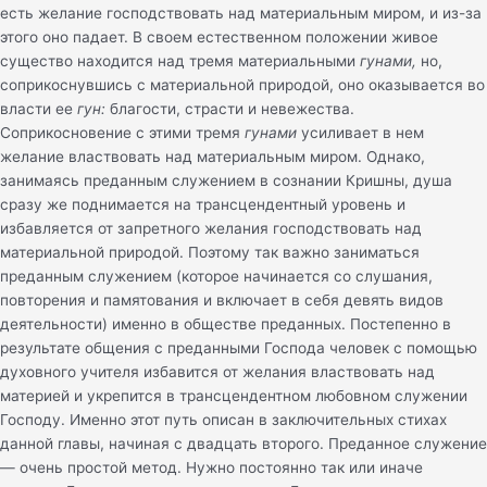
есть желание господствовать над материальным миром, и из-за
этого оно падает. В своем естественном положении живое
существо находится над тремя материальными
гунами,
но,
соприкоснувшись с материальной природой, оно оказывается во
власти ее
гун:
благости, страсти и невежества.
Соприкосновение с этими тремя
гунами
усиливает в нем
желание властвовать над материальным миром. Однако,
занимаясь преданным служением в сознании Кришны, душа
сразу же поднимается на трансцендентный уровень и
избавляется от запретного желания господствовать над
материальной природой. Поэтому так важно заниматься
преданным служением (которое начинается со слушания,
повторения и памятования и включает в себя девять видов
деятельности) именно в обществе преданных. Постепенно в
результате общения с преданными Господа человек с помощью
духовного учителя избавится от желания властвовать над
материей и укрепится в трансцендентном любовном служении
Господу. Именно этот путь описан в заключительных стихах
данной главы, начиная с двадцать второго. Преданное служение
— очень простой метод. Нужно постоянно так или иначе