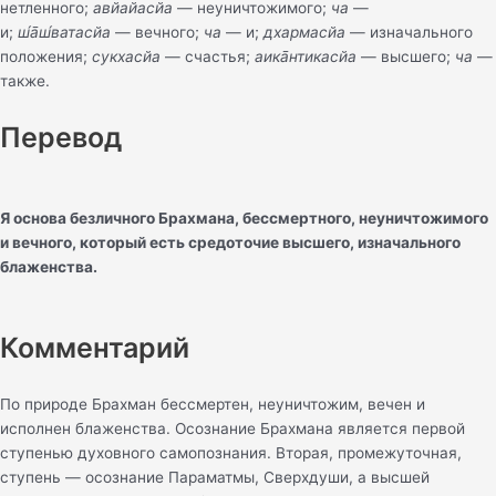
нетленного;
авйайасйа
— неуничтожимого;
ча
—
и;
ш́а̄ш́ватасйа
— вечного;
ча
— и;
дхармасйа
— изначального
положения;
сукхасйа
— счастья;
аика̄нтикасйа
— высшего;
ча
—
также.
Перевод
Я основа безличного Брахмана, бессмертного, неуничтожимого
и вечного, который есть средоточие высшего, изначального
блаженства.
Комментарий
По природе Брахман бессмертен, неуничтожим, вечен и
исполнен блаженства. Осознание Брахмана является первой
ступенью духовного самопознания. Вторая, промежуточная,
ступень — осознание Параматмы, Сверхдуши, а высшей