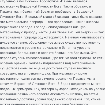
ступенью в постижении Абсолютной Истины является
постижение Верховной Личности Бога. Таким образом, и
Параматма, и безличный Брахман пребывают в Верховной
Личности Бога. В седьмой главе «Бхагавад-гиты» было сказано,
что материальная природа — это проявление низшей энергии
Верховного Господа. Господь оплодотворяет низшую,
материальную природу частицами Своей высшей энергии — так
материальная природа одухотворяется. Начиная культивировать
духовное знание, обусловленное живое существо постепенно
поднимается с уровня материального бытия на уровень
осознания Всевышнего в аспекте безличного Брахмана. Это
первая ступень самоосознания. Достигнув этой ступени, то есть
осознав Брахман, человек поднимается над материальным
существованием, но еще не достигает ступени высшего
совершенства в познании духа. При желании он может
постепенно подняться на ступень осознания Параматмы, а
затем — Верховной Личности Бога. В Ведах содержится много
подобных примеров. Так, четверо Кумаров находились на уровне
осознания безличного аспекта Абсолютной Истины, но затем
постепенно достигли уровня преданного служения. Тот, кто не
может подняться выше ступени осознания безличного