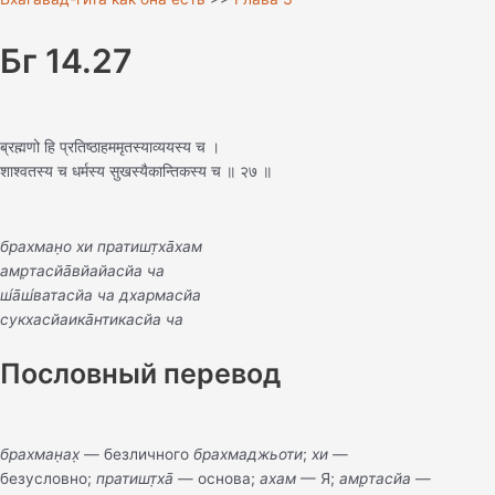
Бг 14.27
ब्रह्मणो हि प्रतिष्ठाहममृतस्याव्ययस्य च ।
शाश्वतस्य च धर्मस्य सुखस्यैकान्तिकस्य च ॥ २७ ॥
брахман̣о хи пратишт̣ха̄хам
амр̣тасйа̄вйайасйа ча
ш́а̄ш́ватасйа ча дхармасйа
сукхасйаика̄нтикасйа ча
Пословный перевод
брахман̣ах̣
— безличного
брахмаджьоти
;
хи
—
безусловно;
пратишт̣ха̄
— основа;
ахам
— Я;
амр̣тасйа
—