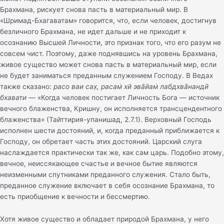
Брахмана, рискует снова пасть в материальный мир. В
«Шримад-Бхагаватам» говорится, что, если человек, достигнув
безличного Брахмана, не идет дальше и не приходит к
осознанию Высшей Личности, это признак того, что его разум не
совсем чист. Поэтому, даже поднявшись на уровень Брахмана,
живое существо может снова пасть в материальный мир, если
не будет заниматься преданным служением Господу. В Ведах
также сказано:
расо ваи сах̣, расам̇ хй эва̄йам̇ лабдхва̄нандӣ
бхавати
— «Когда человек постигает Личность Бога — источник
вечного блаженства, Кришну, он исполняется трансцендентного
блаженства» (Тайттирия-упанишад, 2.7.1). Верховный Господь
исполнен шести достояний, и, когда преданный приближается к
Господу, он обретает часть этих достояний. Царский слуга
наслаждается практически так же, как сам царь. Подобно этому,
вечное, неиссякающее счастье и вечное бытие являются
неизменными спутниками преданного служения. Стало быть,
преданное служение включает в себя осознание Брахмана, то
есть приобщение к вечности и бессмертию.
Хотя живое существо и обладает природой Брахмана, у него