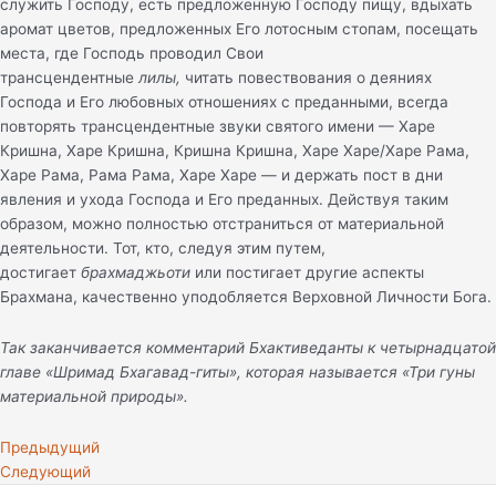
служить Господу, есть предложенную Господу пищу, вдыхать
аромат цветов, предложенных Его лотосным стопам, посещать
места, где Господь проводил Свои
трансцендентные
лилы,
читать повествования о деяниях
Господа и Его любовных отношениях с преданными, всегда
повторять трансцендентные звуки святого имени — Харе
Кришна, Харе Кришна, Кришна Кришна, Харе Харе/Харе Рама,
Харе Рама, Рама Рама, Харе Харе — и держать пост в дни
явления и ухода Господа и Его преданных. Действуя таким
образом, можно полностью отстраниться от материальной
деятельности. Тот, кто, следуя этим путем,
достигает
брахмаджьоти
или постигает другие аспекты
Брахмана, качественно уподобляется Верховной Личности Бога.
Так заканчивается комментарий Бхактиведанты к четырнадцатой
главе «Шримад Бхагавад-гиты», которая называется «Три гуны
материальной природы».
Предыдущий
Следующий