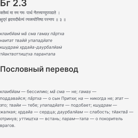
Бг 2.3
क्ल‍ैब्यं मा स्म गमः पार्थ नैतत्त्वय्युपपद्यते ।
क्षुद्रं हृदयदौर्बल्यं त्यक्त्वोत्तिष्ठ परन्तप ॥ ३ ॥
клаибйам̇ ма̄ сма гамах̣ па̄ртха
наитат твайй упападйате
кшудрам̇ хр̣дайа-даурбалйам̇
тйактвоттишт̣ха парантапа
Пословный перевод
клаибйам
— бессилию;
ма̄
сма
— не;
гамах̣
—
поддавайся;
па̄ртха
— о сын Притхи;
на
— никогда не;
этат
—
это;
твайи
— тебе;
упападйате
— подобает;
кшудрам
—
жалкая;
хр̣дайа
— сердца;
даурбалйам
— слабость;
тйактва̄
—
отринув;
уттишт̣ха
— встань;
парам
—
тапа
— о покоритель
врагов.