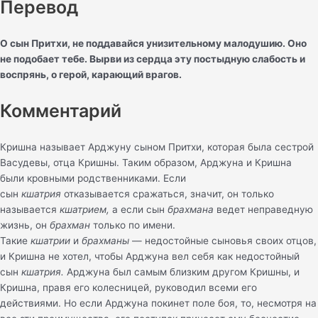
Перевод
О сын Притхи, не поддавайся унизительному малодушию. Оно
не подобает тебе. Вырви из сердца эту постыдную слабость и
воспрянь, о герой, карающий врагов.
Комментарий
Кришна называет Арджуну сыном Притхи, которая была сестрой
Васудевы, отца Кришны. Таким образом, Арджуна и Кришна
были кровными родственниками. Если
сын
кшатрия
отказывается сражаться, значит, он только
называется
кшатрием,
а если сын
брахмана
ведет неправедную
жизнь, он
брахман
только по имени.
Такие
кшатрии
и
брахманы
— недостойные сыновья своих отцов,
и Кришна не хотел, чтобы Арджуна вел себя как недостойный
сын
кшатрия.
Арджуна был самым близким другом Кришны, и
Кришна, правя его колесницей, руководил всеми его
действиями. Но если Арджуна покинет поле боя, то, несмотря на