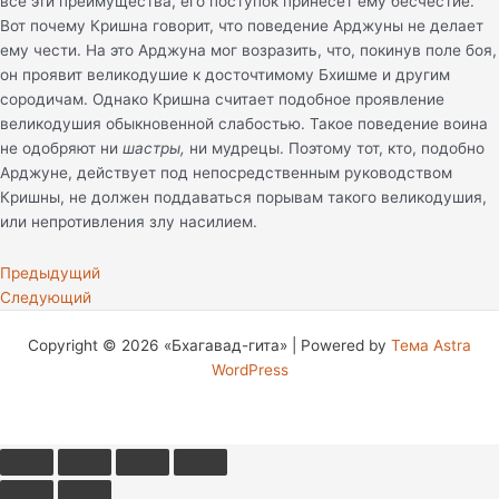
все эти преимущества, его поступок принесет ему бесчестие.
Вот почему Кришна говорит, что поведение Арджуны не делает
ему чести. На это Арджуна мог возразить, что, покинув поле боя,
он проявит великодушие к досточтимому Бхишме и другим
сородичам. Однако Кришна считает подобное проявление
великодушия обыкновенной слабостью. Такое поведение воина
не одобряют ни
шастры,
ни мудрецы. Поэтому тот, кто, подобно
Арджуне, действует под непосредственным руководством
Кришны, не должен поддаваться порывам такого великодушия,
или непротивления злу насилием.
Предыдущий
Следующий
Copyright © 2026 «Бхагавад-гита» | Powered by
Тема Astra
WordPress