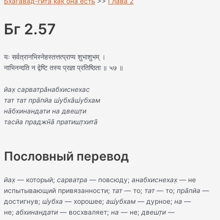
Бхагавад-гита как она есть
>>
Глава 2
Бг 2.57
यः सर्वत्रानभिस्नेहस्तत्तत्प्राप्य श‍ुभाश‍ुभम् ।
नाभिनन्दति न द्वेष्टि तस्य प्रज्ञा प्रतिष्ठिता ॥ ५७ ॥
йах̣ сарватра̄набхиснехас
тат тат пра̄пйа ш́убха̄ш́убхам
на̄бхинандати на двешт̣и
тасйа праджн̃а̄ пратишт̣хита̄
Пословный перевод
йах̣
— который;
сарватра
— повсюду;
анабхиснехах̣
— не
испытывающий привязанности;
тат
— то;
тат
— то;
пра̄пйа
—
достигнув;
ш́убха
— хорошее;
аш́убхам
— дурное;
на
—
не;
абхинандати
— восхваляет;
на
— не;
двешт̣и
—