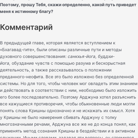
Поэтому, прошу Тебя, скажи определенно, какой путь приведет
меня к истинному благу?
Комментарий
В предыдущей главе, которая является вступлением к
«Бхагавад-гите», были описаны различные пути и методы
духовного совершенствования:
санкхья-йога, буддхи-
йога,
обуздание чувств с помощью разума и бескорыстная
деятельность, а также рассказывалось о положении
преданного-неофита. Все это было изложено без определенной
системы. Но для того, чтобы человек мог овладеть этим знанием
и действовать в соответствии с ним, необходимо было изложить
его более последовательно. Поэтому Арджуна хотел разъяснить
все кажущиеся противоречия, чтобы обыкновенные люди могли
понять слова Кришны однозначно и не искажать их смысл. Хотя
у Кришны не было намерения сбивать Арджуну с толку
многозначными речами, Арджуна все же не до конца понял, как
применять метод сознания Кришны в бездействии и в активном
служении. Иными словами, задавая эти вопросы, он стремился