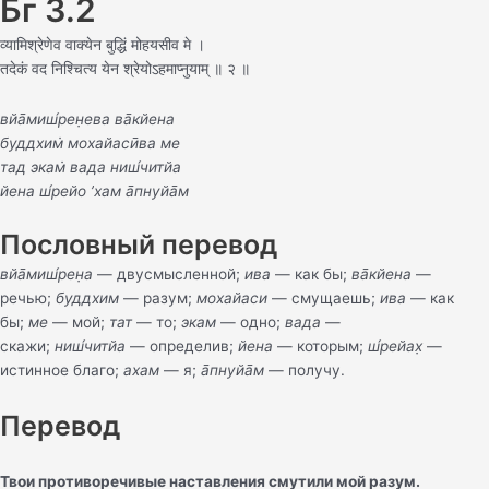
Бг 3.2
व्यामिश्रेणेव वाक्येन बुद्धिं मोहयसीव मे ।
तदेकं वद निश्चित्य येन श्रेयोऽहमाप्‍नुयाम् ॥ २ ॥
вйа̄миш́рен̣ева ва̄кйена
буддхим̇ мохайасӣва ме
тад экам̇ вада ниш́читйа
йена ш́рейо ’хам а̄пнуйа̄м
Пословный перевод
вйа̄миш́рен̣а
— двусмысленной;
ива
— как бы;
ва̄кйена
—
речью;
буддхим
— разум;
мохайаси
— смущаешь;
ива
— как
бы;
ме
— мой;
тат
— то;
экам
— одно;
вада
—
скажи;
ниш́читйа
— определив;
йена
— которым;
ш́рейах̣
—
истинное благо;
ахам
— я;
а̄пнуйа̄м
— получу.
Перевод
Твои противоречивые наставления смутили мой разум.