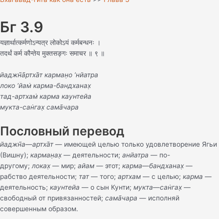
Бг 3.9
यज्ञार्थात्कर्मणोऽन्यत्र लोकोऽयं कर्मबन्धनः ।
तदर्थं कर्म कौन्तेय मुक्तसङ्गः समाचर ॥ ९ ॥
йаджн̃а̄ртха̄т карман̣о ’нйатра
локо ’йам̇ карма-бандханах̣
тад-артхам̇ карма каунтейа
мукта-сан̇гах̣ сама̄чара
Пословный перевод
йаджн̃а
—
артха̄т
— имеющей целью только удовлетворение Ягьи
(Вишну);
карман̣ах̣
— деятельности;
анйатра
— по-
другому;
локах̣
— мир;
айам
— этот;
карма
—
бандханах̣
—
рабство деятельности;
тат
— того;
артхам
— с целью;
карма
—
деятельность;
каунтейа
— о сын Кунти;
мукта
—
сан̇гах̣
—
свободный от привязанностей;
сама̄чара
— исполняй
совершенным образом.