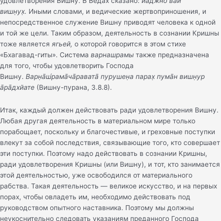
удовлетворения Вишну. В Ведах сказано:
йаджн̃о ваи
вишн̣ух̣.
Иными словами, и ведические жертвоприношения, и
непосредственное служение Вишну приводят человека к одной
и той же цели. Таким образом, деятельность в сознании Кришны
тоже является
ягьей,
о которой говорится в этом стихе
«Бхагавад-гиты». Система
варнашрамы
также предназначена
для того, чтобы удовлетворить Господа
Вишну.
Варн̣а̄ш́рама̄ча̄равата̄ пурушен̣а парах̣ пума̄н вишн̣ур
а̄ра̄дхйате
(Вишну-пурана, 3.8.8).
Итак, каждый должен действовать ради удовлетворения Вишну.
Любая другая деятельность в материальном мире только
порабощает, поскольку и благочестивые, и греховные поступки
влекут за собой последствия, связывающие того, кто совершает
эти поступки. Поэтому надо действовать в сознании Кришны,
ради удовлетворения Кришны (или Вишну), и тот, кто занимается
этой деятельностью, уже освободился от материального
рабства. Такая деятельность — великое искусство, и на первых
порах, чтобы овладеть им, необходимо действовать под
руководством опытного наставника. Поэтому мы должны
неукоснительно следовать указаниям преданного Господа