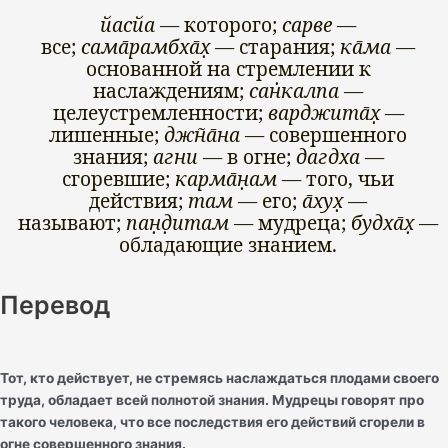
йасйа
— которого;
сарве
—
все;
сама̄рамбха̄х̣
— старания;
ка̄ма
—
основанной на стремлении к
наслаждениям;
сан̇калпа
—
целеустремленности;
варджита̄х̣
—
лишенные;
джн̃а̄на
— совершенного
знания;
агни
— в огне;
дагдха
—
сгоревшие;
карма̄н̣ам
— того, чьи
действия;
там
— его;
а̄хух̣
—
называют;
пан̣д̣итам
— мудреца;
будха̄х̣
—
обладающие знанием.
Перевод
Тот, кто действует, не стремясь наслаждаться плодами своего
труда, обладает всей полнотой знания. Мудрецы говорят про
такого человека, что все последствия его действий сгорели в
огне совершенного знания.