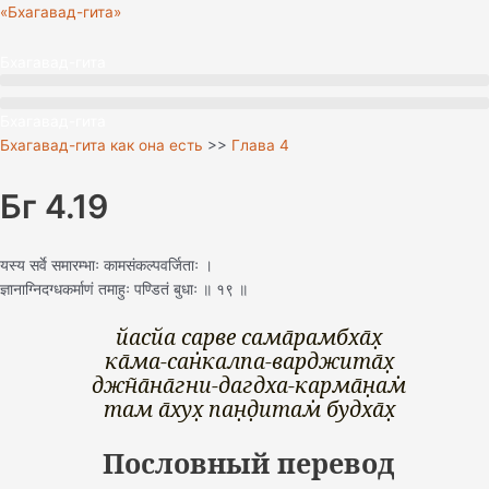
Перейти
«Бхагавад-гита»
к
содержимому
Бхагавад-гита
Бхагавад-гита
Бхагавад-гита как она есть
>>
Глава 4
Бг 4.19
यस्य सर्वे समारम्भाः कामसंकल्पवर्जिताः ।
ज्ञानाग्निदग्धकर्माणं तमाहुः पण्डितं बुधाः ॥ १९ ॥
йасйа сарве сама̄рамбха̄х̣
ка̄ма-сан̇калпа-варджита̄х̣
джн̃а̄на̄гни-дагдха-карма̄н̣ам̇
там а̄хух̣ пан̣д̣итам̇ будха̄х̣
Пословный перевод