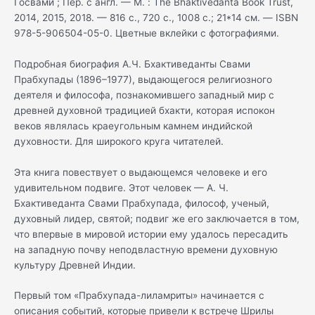
Госвами ; Пер. с англ. — М. : The Bhaktivedanta Book Trust,
2014, 2015, 2018. — 816 с., 720 с., 1008 с.; 21*14 см. — ISBN
978-5-906504-05-0. Цветные вклейки с фотографиями.
Подробная биография А.Ч. Бхактиведанты Свами
Прабхупады (1896–1977), выдающегося религиозного
деятеля и философа, познакомившего западный мир с
древней духовной традицией бхакти, которая испокон
веков являлась краеугольным камнем индийской
духовности. Для широкого круга читателей.
Эта книга повествует о выдающемся человеке и его
удивительном подвиге. Этот человек — А. Ч.
Бхактиведанта Свами Прабхупада, философ, ученый,
духовный лидер, святой; подвиг же его заключается в том,
что впервые в мировой истории ему удалось пересадить
на западную почву неподвластную времени духовную
культуру Древней Индии.
Первый том «Прабхупада-лиламриты» начинается с
описания событий, которые привели к встрече Шрилы