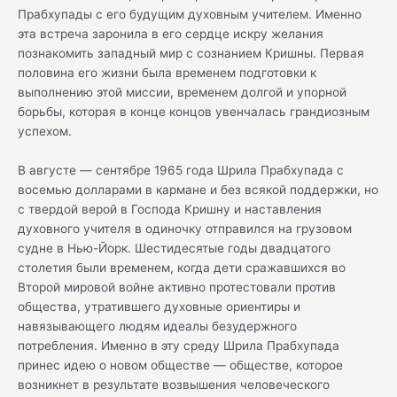
Прабхупады с его будущим духовным учителем. Именно
эта встреча заронила в его сердце искру желания
познакомить западный мир с сознанием Кришны. Первая
половина его жизни была временем подготовки к
выполнению этой миссии, временем долгой и упорной
борьбы, которая в конце концов увенчалась грандиозным
успехом.
В августе — сентябре 1965 года Шрила Прабхупада с
восемью долларами в кармане и без всякой поддержки, но
с твердой верой в Господа Кришну и наставления
духовного учителя в одиночку отправился на грузовом
судне в Нью-Йорк. Шестидесятые годы двадцатого
столетия были временем, когда дети сражавшихся во
Второй мировой войне активно протестовали против
общества, утратившего духовные ориентиры и
навязывающего людям идеалы безудержного
потребления. Именно в эту среду Шрила Прабхупада
принес идею о новом обществе — обществе, которое
возникнет в результате возвышения человеческого