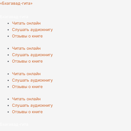
Перейти
Количество
«Бхагавад-гита»
к
товара
содержимому
Прабхупада-
Бхагавад-гита
лиламрита,
Читать онлайн
полный
Слушать аудиокнигу
комплект
Отзывы о книге
3
тома
Читать онлайн
Слушать аудиокнигу
Отзывы о книге
Читать онлайн
Слушать аудиокнигу
Отзывы о книге
Читать онлайн
Слушать аудиокнигу
Отзывы о книге
Бхагавад-гита