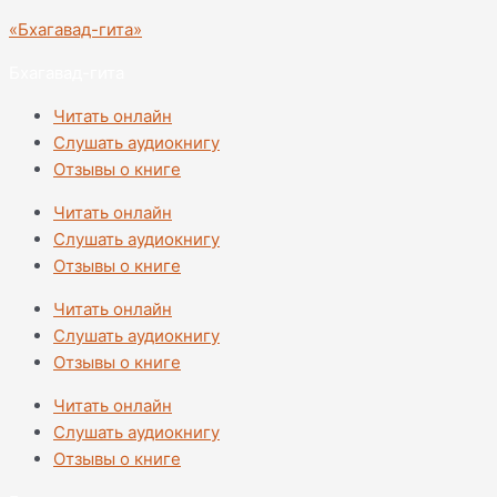
Перейти
Количество
«Бхагавад-гита»
к
товара
содержимому
Ведическое
Бхагавад-гита
кулинарное
Читать онлайн
искусство
Слушать аудиокнигу
Отзывы о книге
Читать онлайн
Слушать аудиокнигу
Отзывы о книге
Читать онлайн
Слушать аудиокнигу
Отзывы о книге
Читать онлайн
Слушать аудиокнигу
Отзывы о книге