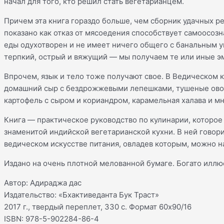
начал для того, кто решил стать вегетарианцем.
Причем эта книга гораздо больше, чем сборник удачных ре
показано как отказ от мясоедения способствует самоосоз
еды одухотворен и не имеет ничего общего с банальным уп
терпкий, острый и вяжущий — мы получаем те или иные э
Впрочем, язык и тело тоже получают свое. В Ведическом
домашний сыр с бездрожжевыми лепешками, тушеные овощи
картофель с сыром и кориандром, карамельная халава и м
Книга — практическое руководство по кулинарии, которое
знаменитой индийской вегетарианской кухни. В ней говори
ведическом искусстве питания, овладев которым, можно на
Издано на очень плотной мелованной бумаге. Богато иллю
Автор: Адираджа дас
Издательство: «Бхактиведанта Бук Траст»
2017 г., твердый переплет, 330 c. Формат 60х90/16
ISBN: 978-5-902284-86-4