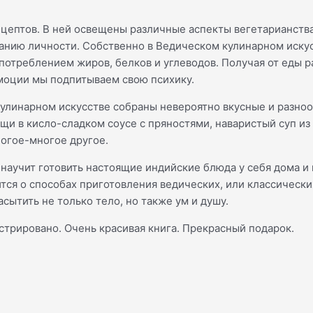
цептов. В ней освещены различные аспекты вегетарианства,
нанию личности. Собственно в Ведическом кулинарном иску
отреблением жиров, белков и углеводов. Получая от еды ра
моции мы подпитываем свою психику.
 кулинарном искусстве собраны невероятно вкусные и разн
 в кисло-сладком соусе с пряностями, наваристый суп из 
ногое-многое другое.
 научит готовить настоящие индийские блюда у себя дома и
тся о способах приготовления ведических, или классически
сытить не только тело, но также ум и душу.
стрировано. Очень красивая книга. Прекрасный подарок.